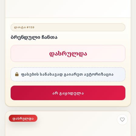
ᲚᲝᲢᲘ #159
ბრენდული ჩანთა
დასრულდა
ფასების სანახავად გაიარეთ ავტორიზაცია
არ გაყიდულა
დასრულდა