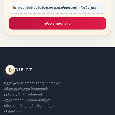
ფასების სანახავად გაიარეთ ავტორიზაცია
არ გაყიდულა
B
BIB.GE
ჩვენ გთავაზობთ ვინტაჟური და
ანტიკვარული ნივთების
ექსკლუზიურ ონლაინ
აუქციონებს. აღმოაჩინეთ
იშვიათი ნივთები, შეიძინეთ
ისტორია.