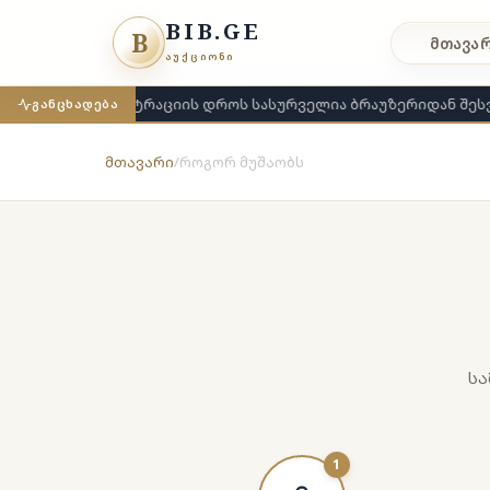
BIB.GE
B
მთავა
ᲐᲣᲥᲪᲘᲝᲜᲘ
რეგისტრაციის დროს სასურველია ბრაუზერიდან შეს
ᲒᲐᲜᲪᲮᲐᲓᲔᲑᲐ
მთავარი
/
როგორ მუშაობს
სა
1