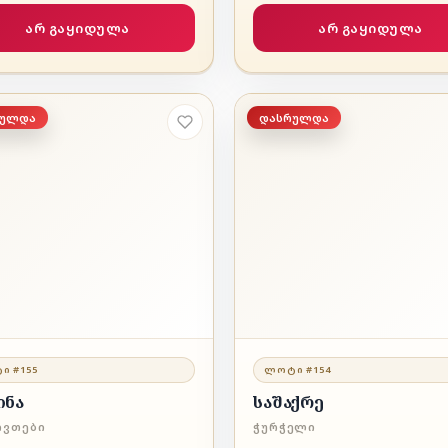
არ გაყიდულა
არ გაყიდულა
რულდა
დასრულდა
Ი #155
ᲚᲝᲢᲘ #154
ინა
საშაქრე
ᲘᲕᲗᲔᲑᲘ
ᲭᲣᲠᲭᲔᲚᲘ