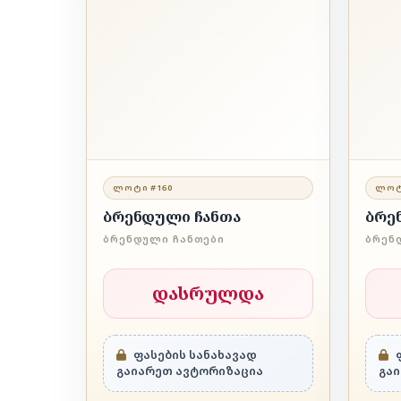
ᲚᲝᲢᲘ #160
ᲚᲝᲢ
ბრენდული ჩანთა
ბრე
ᲑᲠᲔᲜᲓᲣᲚᲘ ᲩᲐᲜᲗᲔᲑᲘ
ᲑᲠᲔᲜ
დასრულდა
ფასების სანახავად
ფ
გაიარეთ ავტორიზაცია
გა