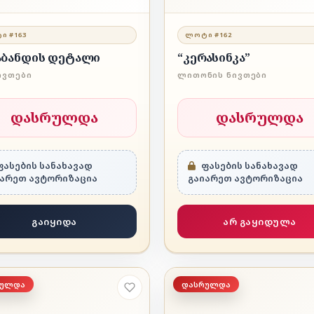
Ი #163
ᲚᲝᲢᲘ #162
აბანდის დეტალი
“კერასინკა”
ᲘᲕᲗᲔᲑᲘ
ᲚᲘᲗᲝᲜᲘᲡ ᲜᲘᲕᲗᲔᲑᲘ
დასრულდა
დასრულდა
ასების სანახავად
ფასების სანახავად
იარეთ ავტორიზაცია
გაიარეთ ავტორიზაცია
გაიყიდა
არ გაყიდულა
რულდა
დასრულდა