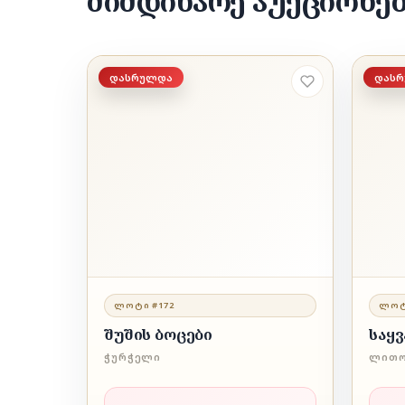
მიმდინარე აუქციონე
დასრულდა
დას
ᲚᲝᲢᲘ #172
ᲚᲝᲢ
შუშის ბოცები
საყ
ᲭᲣᲠᲭᲔᲚᲘ
ᲚᲘᲗᲝ