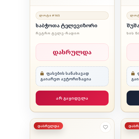
ᲚᲝᲢᲘ #165
ᲚᲝᲢ
საბჭოთა ტელევიზორი
შუშ
ᲠᲔᲢᲠᲝ ᲢᲔᲚᲔ-ᲠᲐᲓᲘᲝ
ᲮᲘᲡ Ნ
დასრულდა
ფასების სანახავად
ფ
გაიარეთ ავტორიზაცია
გა
არ გაყიდულა
დასრულდა
დას