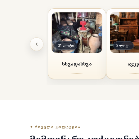
21 ლოტი
5 ლოტი
სხვადასხვა
ავე
✦ ᲠᲩᲔᲣᲚᲘ ᲙᲝᲚᲔᲥᲪᲘᲐ