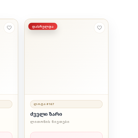
დასრულდა
ᲚᲝᲢᲘ #167
ძველი ზარი
ᲚᲘᲗᲝᲜᲘᲡ ᲜᲘᲕᲗᲔᲑᲘ