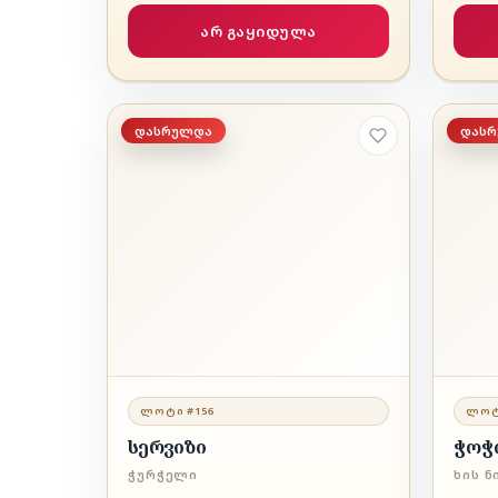
არ გაყიდულა
დასრულდა
დას
ᲚᲝᲢᲘ #156
ᲚᲝᲢ
სერვიზი
ჭოჭ
ᲭᲣᲠᲭᲔᲚᲘ
ᲮᲘᲡ Ნ