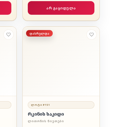
არ გაყიდულა
დასრულდა
ᲚᲝᲢᲘ #151
რკინის საკიდი
ᲚᲘᲗᲝᲜᲘᲡ ᲜᲘᲕᲗᲔᲑᲘ