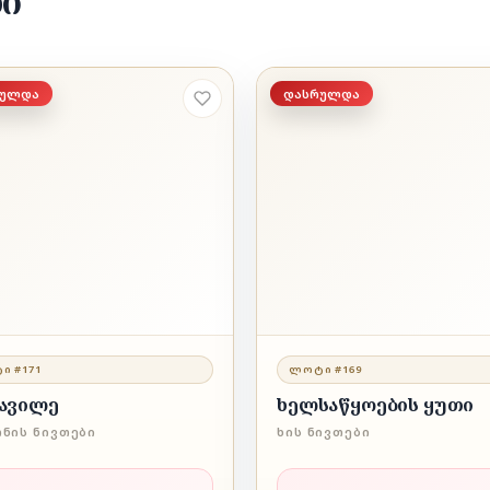
ბი
რულდა
დასრულდა
Ი #171
ᲚᲝᲢᲘ #169
ვავილე
ხელსაწყოების ყუთი
ᲜᲘᲡ ᲜᲘᲕᲗᲔᲑᲘ
ᲮᲘᲡ ᲜᲘᲕᲗᲔᲑᲘ