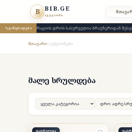
BIB.GE
B
მთავა
ᲐᲣᲥᲪᲘᲝᲜᲘ
რეგისტრაციის დროს სასურველია ბრაუზერიდან შესვლ
ᲒᲐᲜᲪᲮᲐᲓᲔᲑᲐ
მთავარი
/
აუქციონები
მალე სრულდება
დასრულდა
დას